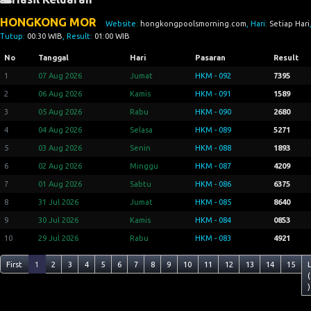
HONGKONG MOR
Website:
hongkongpoolsmorning.com
, Hari:
Setiap Hari
Tutup:
00:30 WIB
, Result:
01:00 WIB
No
Tanggal
Hari
Pasaran
Result
1
07 Aug 2026
Jumat
HKM - 092
7395
2
06 Aug 2026
Kamis
HKM - 091
1589
3
05 Aug 2026
Rabu
HKM - 090
2680
4
04 Aug 2026
Selasa
HKM - 089
5271
5
03 Aug 2026
Senin
HKM - 088
1893
6
02 Aug 2026
Minggu
HKM - 087
4209
7
01 Aug 2026
Sabtu
HKM - 086
6375
8
31 Jul 2026
Jumat
HKM - 085
8640
9
30 Jul 2026
Kamis
HKM - 084
0853
10
29 Jul 2026
Rabu
HKM - 083
4921
First
1
2
3
4
5
6
7
8
9
10
11
12
13
14
15
(
)