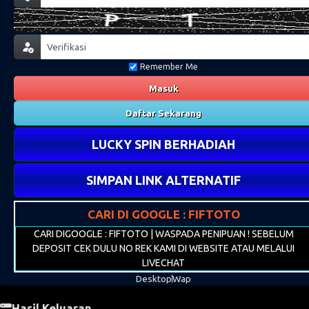
Remember Me
Masuk
Daftar Sekarang
LUCKY SPIN BERHADIAH
SIMPAN LINK ALTERNATIF
CARI DI GOOGLE : FIFTOTO
CARI DIGOOGLE : FIFTOTO | WASPADA PENIPUAN ! SEBELUM
DEPOSIT CEK DULU NO REK KAMI DI WEBSITE ATAU MELALUI
LIVECHAT
Desktop
Wap
Hasil Keluaran