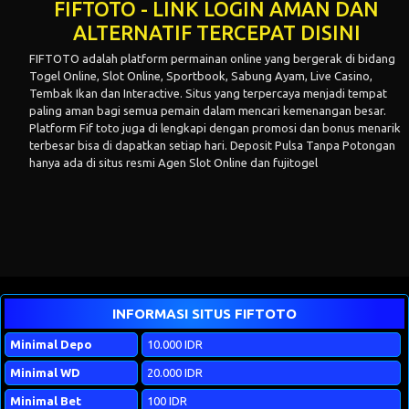
FIFTOTO - LINK LOGIN AMAN DAN
ALTERNATIF TERCEPAT DISINI
FIFTOTO
adalah platform permainan online yang bergerak di bidang
Togel Online, Slot Online, Sportbook, Sabung Ayam, Live Casino,
Tembak Ikan dan Interactive. Situs yang terpercaya menjadi tempat
paling aman bagi semua pemain dalam mencari kemenangan besar.
Platform Fif toto juga di lengkapi dengan promosi dan bonus menarik
terbesar bisa di dapatkan setiap hari.
Deposit Pulsa Tanpa Potongan
hanya ada di situs resmi
Agen Slot Online
dan
fujitogel
INFORMASI SITUS FIFTOTO
Minimal Depo
10.000 IDR
Minimal WD
20.000 IDR
Minimal Bet
100 IDR