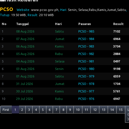
PCSO
Website:
www.pcso.gov.ph
, Hari:
Senin, Selasa,Rabu,Kamis,Jumat,Sabtu
,
Tutup:
19:50 WIB
, Result:
20:10 WIB
No
Tanggal
Hari
Pasaran
Result
1
08 Aug 2026
Sabtu
PCSO - 985
7102
2
07 Aug 2026
Jumat
PCSO - 984
6964
3
06 Aug 2026
Kamis
PCSO - 983
3704
4
05 Aug 2026
Rabu
PCSO - 982
2884
5
04 Aug 2026
Selasa
PCSO - 981
0497
6
03 Aug 2026
Senin
PCSO - 980
9198
7
01 Aug 2026
Sabtu
PCSO - 979
6359
8
31 Jul 2026
Jumat
PCSO - 978
1704
9
30 Jul 2026
Kamis
PCSO - 977
5761
10
29 Jul 2026
Rabu
PCSO - 976
6947
First
1
2
3
4
5
6
7
8
9
10
11
12
13
14
15
(
)