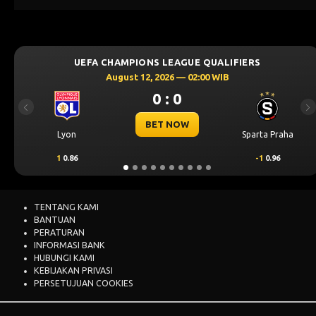
EAGUE QUALIFIERS
UEFA CHAMPIONS LE
26 — 02:00 WIB
August 12, 2026
: 0
0 : 
Previous
Ne
 NOW
BET N
Sparta Praha
SK Sturm Graz
-1
0.96
-0.5
0.95
TENTANG KAMI
BANTUAN
PERATURAN
INFORMASI BANK
HUBUNGI KAMI
KEBIJAKAN PRIVASI
PERSETUJUAN COOKIES