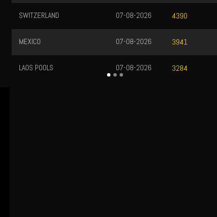
SWITZERLAND
07-08-2026
4390
MEXICO
07-08-2026
3941
LAOS POOLS
07-08-2026
3284