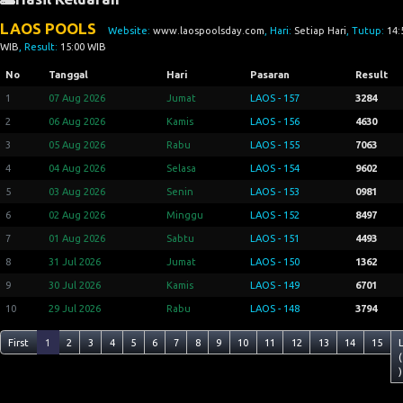
LAOS POOLS
Website:
www.laospoolsday.com
, Hari:
Setiap Hari
, Tutup:
14:
WIB
, Result:
15:00 WIB
No
Tanggal
Hari
Pasaran
Result
1
07 Aug 2026
Jumat
LAOS - 157
3284
2
06 Aug 2026
Kamis
LAOS - 156
4630
3
05 Aug 2026
Rabu
LAOS - 155
7063
4
04 Aug 2026
Selasa
LAOS - 154
9602
5
03 Aug 2026
Senin
LAOS - 153
0981
6
02 Aug 2026
Minggu
LAOS - 152
8497
7
01 Aug 2026
Sabtu
LAOS - 151
4493
8
31 Jul 2026
Jumat
LAOS - 150
1362
9
30 Jul 2026
Kamis
LAOS - 149
6701
10
29 Jul 2026
Rabu
LAOS - 148
3794
First
1
2
3
4
5
6
7
8
9
10
11
12
13
14
15
(
)