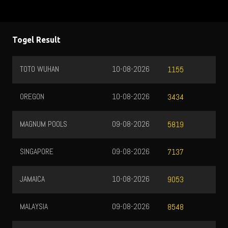
Togel Result
TOTO WUHAN
10-08-2026
KAMB
1155
OREGON
10-08-2026
MONT
3434
MAGNUM POOLS
09-08-2026
CANA
5819
SINGAPORE
09-08-2026
WASH
7137
JAMAICA
10-08-2026
PCSO
9053
MALAYSIA
09-08-2026
KENTU
8548